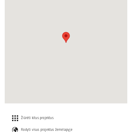
Žiūrėti kitus projektus
Rodyti visus projektus žemėlapyje