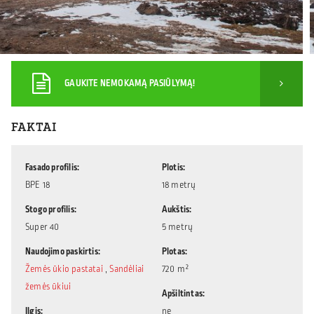
GAUKITE NEMOKAMĄ PASIŪLYMĄ!
FAKTAI
Fasado profilis
Plotis
BPE 18
18 metrų
Stogo profilis
Aukštis
Super 40
5 metrų
Naudojimo paskirtis
Plotas
Žemės ūkio pastatai
,
Sandėliai
720 m²
žemės ūkiui
Apšiltintas
Ilgis
ne