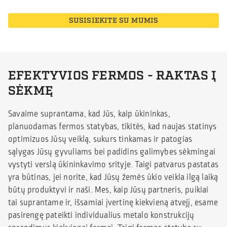
SUSISIEKITE SU MUMIS
EFEKTYVIOS FERMOS - RAKTAS Į
SĖKMĘ
Savaime suprantama, kad Jūs, kaip ūkininkas,
planuodamas fermos statybas, tikitės, kad naujas statinys
optimizuos Jūsų veiklą, sukurs tinkamas ir patogias
sąlygas Jūsų gyvuliams bei padidins galimybes sėkmingai
vystyti verslą ūkininkavimo srityje. Taigi patvarus pastatas
yra būtinas, jei norite, kad Jūsų žemės ūkio veikla ilgą laiką
būtų produktyvi ir naši. Mes, kaip Jūsų partneris, puikiai
tai suprantame ir, išsamiai įvertinę kiekvieną atvejį, esame
pasirengę pateikti individualius metalo konstrukcijų