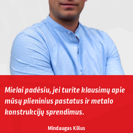
Mielai padėsiu, jei turite klausimų apie
mūsų plieninius pastatus ir metalo
konstrukcijų sprendimus.
Mindaugas Kilius