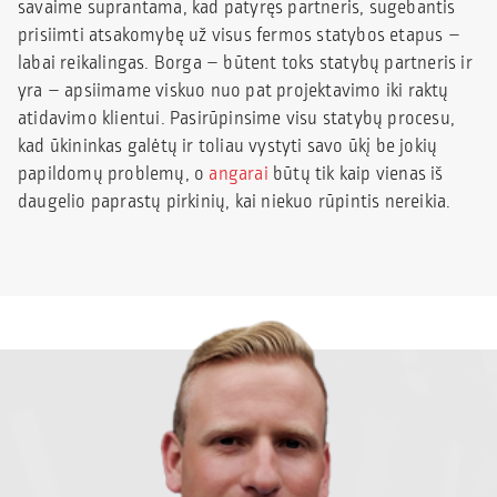
savaime suprantama, kad patyręs partneris, sugebantis
prisiimti atsakomybę už visus fermos statybos etapus –
labai reikalingas. Borga – būtent toks statybų partneris ir
yra – apsiimame viskuo nuo pat projektavimo iki raktų
atidavimo klientui. Pasirūpinsime visu statybų procesu,
kad ūkininkas galėtų ir toliau vystyti savo ūkį be jokių
papildomų problemų, o
angarai
būtų tik kaip vienas iš
daugelio paprastų pirkinių, kai niekuo rūpintis nereikia.