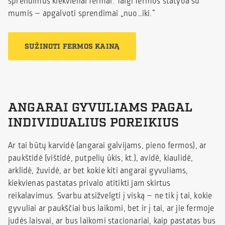
sprendimus kiekvienai fermai. Taigi fermos statyba su
mumis – apgalvoti sprendimai „nuo…iki.“
SUŽINOTI FERMOS KAINĄ
ANGARAI GYVULIAMS PAGAL
INDIVIDUALIUS POREIKIUS
Ar tai būtų karvidė (angarai galvijams, pieno fermos), ar
paukštidė (vištidė, putpelių ūkis, kt.), avidė, kiaulidė,
arklidė, žuvidė, ar bet kokie kiti angarai gyvuliams,
kiekvienas pastatas privalo atitikti jam skirtus
reikalavimus. Svarbu atsižvelgti į viską – ne tik į tai, kokie
gyvuliai ar paukščiai bus laikomi, bet ir į tai, ar jie fermoje
judės laisvai, ar bus laikomi stacionariai, kaip pastatas bus