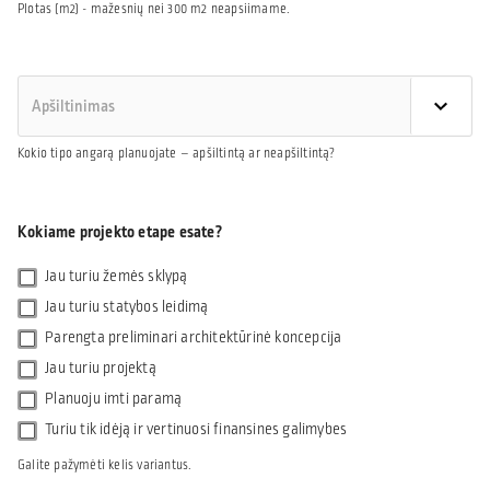
Plotas (m2) - mažesnių nei 300 m2 neapsiimame.
Kokio tipo angarą planuojate – apšiltintą ar neapšiltintą?
Kokiame projekto etape esate?
Jau turiu žemės sklypą
Jau turiu statybos leidimą
Parengta preliminari architektūrinė koncepcija
Jau turiu projektą
Planuoju imti paramą
Turiu tik idėją ir vertinuosi finansines galimybes
Galite pažymėti kelis variantus.