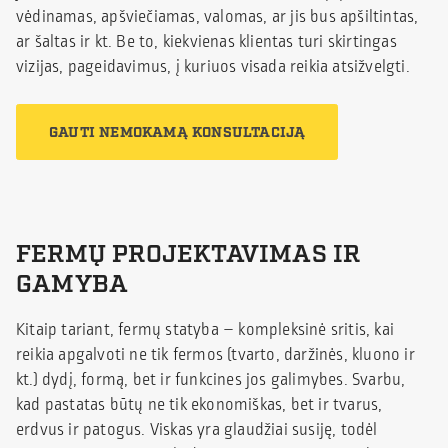
vėdinamas, apšviečiamas, valomas, ar jis bus apšiltintas,
ar šaltas ir kt. Be to, kiekvienas klientas turi skirtingas
vizijas, pageidavimus, į kuriuos visada reikia atsižvelgti.
GAUTI NEMOKAMĄ KONSULTACIJĄ
FERMŲ PROJEKTAVIMAS IR
GAMYBA
Kitaip tariant, fermų statyba – kompleksinė sritis, kai
reikia apgalvoti ne tik fermos (tvarto, daržinės, kluono ir
kt.) dydį, formą, bet ir funkcines jos galimybes. Svarbu,
kad pastatas būtų ne tik ekonomiškas, bet ir tvarus,
erdvus ir patogus. Viskas yra glaudžiai susiję, todėl