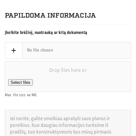
PAPILDOMA INFORMACIJA
Įkelkite brėžinį, nuotrauką ar kitą dokumentą
No file chosen
Drop files here or
Select files
Max. file size: 64 MB.