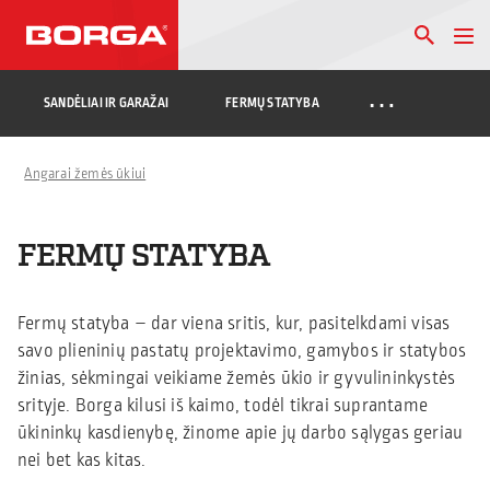
…
SANDĖLIAI IR GARAŽAI
FERMŲ STATYBA
Angarai žemės ūkiui
FERMŲ STATYBA
Fermų statyba – dar viena sritis, kur, pasitelkdami visas
savo plieninių pastatų projektavimo, gamybos ir statybos
žinias, sėkmingai veikiame žemės ūkio ir gyvulininkystės
srityje. Borga kilusi iš kaimo, todėl tikrai suprantame
ūkininkų kasdienybę, žinome apie jų darbo sąlygas geriau
nei bet kas kitas.