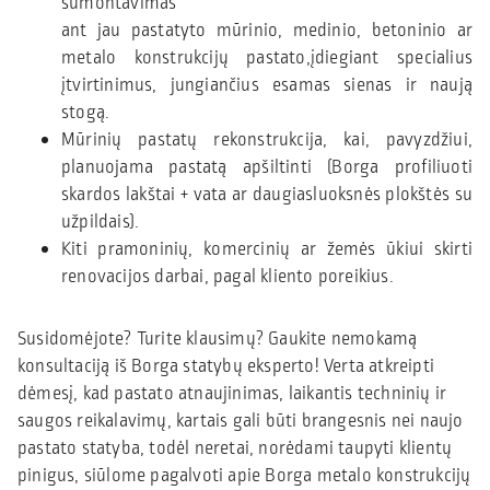
sumontavimas
ant jau pastatyto mūrinio, medinio, betoninio ar
metalo konstrukcijų pastato,įdiegiant specialius
įtvirtinimus, jungiančius esamas sienas ir naują
stogą.
Mūrinių pastatų rekonstrukcija, kai, pavyzdžiui,
planuojama pastatą apšiltinti (Borga profiliuoti
skardos lakštai + vata ar daugiasluoksnės plokštės su
užpildais).
Kiti pramoninių, komercinių ar žemės ūkiui skirti
renovacijos darbai, pagal kliento poreikius.
Susidomėjote? Turite klausimų? Gaukite nemokamą
konsultaciją iš Borga statybų eksperto! Verta atkreipti
dėmesį, kad pastato atnaujinimas, laikantis techninių ir
saugos reikalavimų, kartais gali būti brangesnis nei naujo
pastato statyba, todėl neretai, norėdami taupyti klientų
pinigus, siūlome pagalvoti apie Borga metalo konstrukcijų