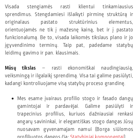
Visada stengiamės rasti klientui tinkamiausius
sprendimus. Stengdamiesi išlaikyti pirminę struktūrą ir
originalaus pastato struktūrinius elementus,
orientuojamės ne tik į mažesnę kainą, bet ir į pastato
funkcionalumą. Be to, visada laikomės tikslaus plano ir jo
įgyvendinimo terminų. Taip pat, padedame statybų
leidimų gavimo ir pan. klausimais.
Mūsų tikslas
– rasti ekonomiškai naudingiausią,
veiksmingą ir ilgalaikį sprendimą. Visa tai galime pasiūlyti,
kadangi kontroliuojame visą statybų proceso grandinę.
Mes esame įvairaus profilio stogo ir fasado dangų
gamintojai ir pardavėjai. Galime pasiūlyti ir
trapecinius profilius, kuriuos dažniausiai renkasi
angarų savininkai, ir elegantiškas stogo dangas Jūsų
nuosavam gyvenamajam namui (Borga siūlomos
profiliuotos dangos čia:
Statybiniai komponentai
).