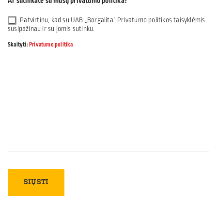
Ar sutinkate su mūsų privatumo politika?
Patvirtinu, kad su UAB „Borgalita“ Privatumo politikos taisyklėmis
susipažinau ir su jomis sutinku.
Skaityti:
Privatumo politika