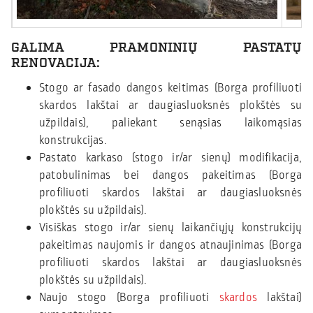
GALIMA PRAMONINIŲ PASTATŲ
RENOVACIJA:
Stogo ar fasado dangos keitimas (Borga profiliuoti
skardos lakštai ar daugiasluoksnės plokštės su
užpildais), paliekant senąsias laikomąsias
konstrukcijas.
Pastato karkaso (stogo ir/ar sienų) modifikacija,
patobulinimas bei dangos pakeitimas (Borga
profiliuoti skardos lakštai ar daugiasluoksnės
plokštės su užpildais).
Visiškas stogo ir/ar sienų laikančiųjų konstrukcijų
pakeitimas naujomis ir dangos atnaujinimas (Borga
profiliuoti skardos lakštai ar daugiasluoksnės
plokštės su užpildais).
Naujo stogo (Borga profiliuoti
skardos
lakštai)