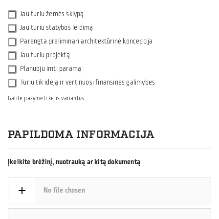
Jau turiu žemės sklypą
Jau turiu statybos leidimą
Parengta preliminari architektūrinė koncepcija
Jau turiu projektą
Planuoju imti paramą
Turiu tik idėją ir vertinuosi finansines galimybes
Galite pažymėti kelis variantus.
PAPILDOMA INFORMACIJA
Įkelkite brėžinį, nuotrauką ar kitą dokumentą
No file chosen