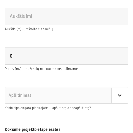
Aukštis (m) - įrašykite tik skaičių.
Plotas (m2) - mažesnių nei 300 m2 neapsiimame.
Kokio tipo angarą planuojate – apšiltintą ar neapšiltintą?
Kokiame projekto etape esate?