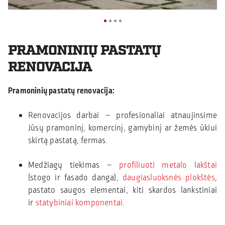
PRAMONINIŲ PASTATŲ
RENOVACIJA
Pramoninių pastatų renovacija:
Renovacijos darbai – profesionaliai atnaujinsime
Jūsų pramoninį, komercinį, gamybinį ar žemės ūkiui
skirtą pastatą, fermas.
Medžiagų tiekimas –
profiliuoti metalo lakštai
(stogo ir fasado danga),
daugiasluoksnės plokštės
,
pastato saugos elementai, kiti skardos lankstiniai
ir
statybiniai komponentai
.