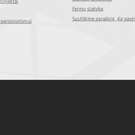
projektai
Fermų statyba
Susitikime paradoje „Ką pasė
parsisiuntimui