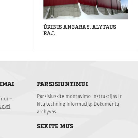
ŪKINIS ANGARAS, ALYTAUS
RAJ.
TIMAI
PARSISIUNTIMUI
Parsisiųskite montavimo instrukcijas ir
imui –
kitą techninę informaciją:
Dokumentų
upyti
archyvas
SEKITE MUS