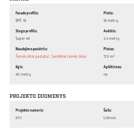
Fasado profilis
Plotis
BPE 18
18 metrų
Stogo profilis
Aukštis
Super 40
3.4 metrų
Naudojimo paskirtis
Plotas
Žemės ūkio pastatai
,
Sandėliai žemės ūkiui
720 m²
Ilgis
Apšiltintas
40 metrų
ne
PROJEKTO DUOMENYS
Projekto numeris
Šalis
6111
Lietuva