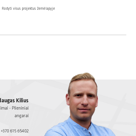
Rodyti visus projektus žemėlapyje
augas Kilius
mai - Plieniniai
angarai
+370 615 65402