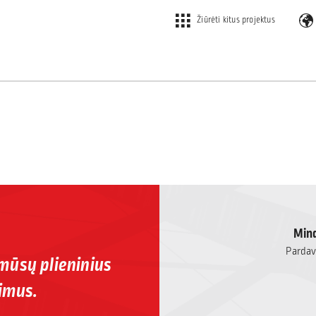
Žiūrėti kitus projektus
Mind
Pardavi
 mūsų plieninius
imus.