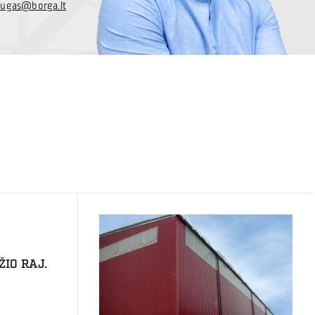
ugas@borga.lt
IO RAJ.