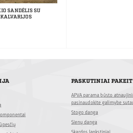
IO SANDĖLIS SU
 KALVARIJOS
IJA
PASKUTINIAI PAKEI
APVA parama būsto atnaujin
pasinaudokite galimybe suta
a
Stogo danga
 komponentai
Sienų danga
rūpesčių
Skardos lankstiniai