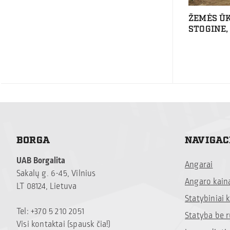
ŽEMĖS ŪK
STOGINE,
BORGA
NAVIGAC
UAB Borgalita
Angarai
Sakalų g. 6-45, Vilnius
Angaro kain
LT 08124, Lietuva
Statybiniai
Tel: +370 5 210 2051
Statyba be 
Visi kontaktai (spausk čia!)