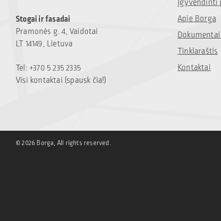
Įgyvendinti 
Apie Borga
Stogai ir fasadai
Pramonės g. 4, Vaidotai
Dokumentai 
LT 14149, Lietuva
Tinklaraštis
Kontaktai
Tel: +370 5 235 2335
Visi kontaktai (spausk čia!)
© 2026 Borga, All rights reserved.