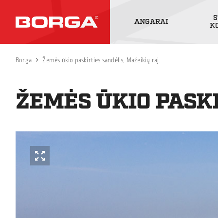
S
ANGARAI
K
Borga
Žemės ūkio paskirties sandėlis, Mažeikių raj.
ŽEMĖS ŪKIO PASKI