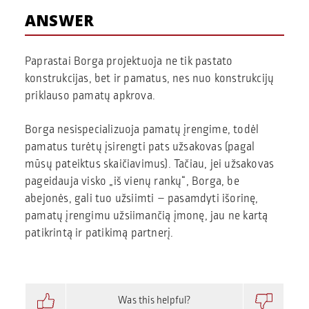
ANSWER
Paprastai Borga projektuoja ne tik pastato
konstrukcijas, bet ir pamatus, nes nuo konstrukcijų
priklauso pamatų apkrova.
Borga nesispecializuoja pamatų įrengime, todėl
pamatus turėtų įsirengti pats užsakovas (pagal
mūsų pateiktus skaičiavimus). Tačiau, jei užsakovas
pageidauja visko „iš vienų rankų“, Borga, be
abejonės, gali tuo užsiimti – pasamdyti išorinę,
pamatų įrengimu užsiimančią įmonę, jau ne kartą
patikrintą ir patikimą partnerį.
Was this helpful?