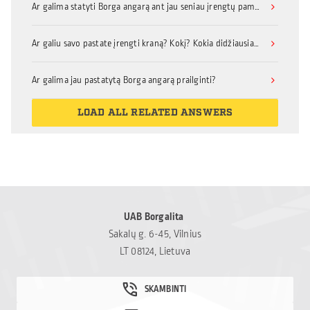
Ar galima statyti Borga angarą ant jau seniau įrengtų pamatų?
Ar galiu savo pastate įrengti kraną? Kokį? Kokia didžiausia keliamoji galia?
Ar galima jau pastatytą Borga angarą prailginti?
LOAD ALL RELATED ANSWERS
UAB Borgalita
Sakalų g. 6-45, Vilnius
LT 08124, Lietuva