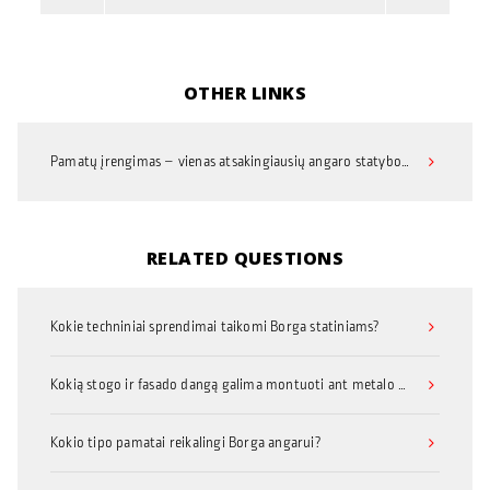
OTHER LINKS
Pamatų įrengimas – vienas atsakingiausių angaro statybos darbų
RELATED QUESTIONS
Kokie techniniai sprendimai taikomi Borga statiniams?
Kokią stogo ir fasado dangą galima montuoti ant metalo konstrukcijų statinio?
Kokio tipo pamatai reikalingi Borga angarui?