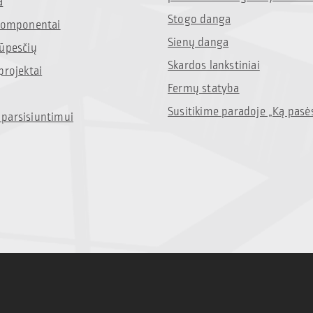
a
Stogo danga
 komponentai
Sienų danga
rūpesčių
Skardos lankstiniai
projektai
Fermų statyba
Susitikime paradoje „Ką pasė
parsisiuntimui