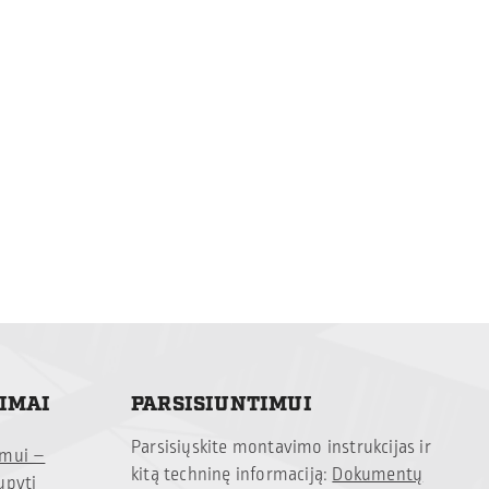
TIMAI
PARSISIUNTIMUI
Parsisiųskite montavimo instrukcijas ir
imui –
kitą techninę informaciją:
Dokumentų
upyti