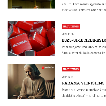
2025 m. kovo mėnesį gyventojai, 
efektyvumą, galės kreiptis dėl fi
agentūrą (APVA). Iš Klimato kaito
Maksimali skiriama subsidija vien
NAUJIENOS
eurų. Konkreti kompensacijos s
ploto, jį padauginus iš […]
2025-01-09
2025-01-10 NEDIRBSI
Informuojame, kad 2025 m. sausio 
Šiuo laikotarpiu jokia gamyba, ko
Susisiekime sausio 13 d. Atsipra
NAUJIENOS
2024-12-17
PARAMA VIENIŠIEMS 
Mums rūpi vyresnio amžiaus žmon
„Maltiečių sriuba“ – 19-ąjį kartą 
paremti vienišus ir vargstančius 