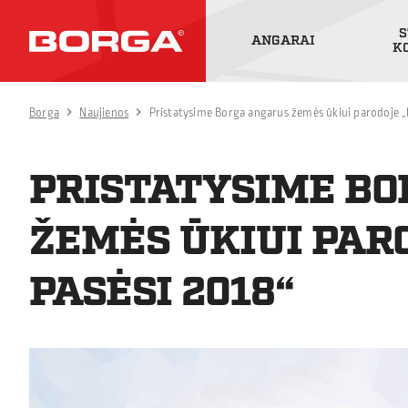
S
ANGARAI
K
Borga
Naujienos
Pristatysime Borga angarus žemės ūkiui parodoje „
PRISTATYSIME B
ŽEMĖS ŪKIUI PAR
PASĖSI 2018“