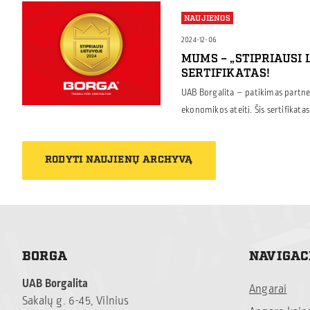
parodyti, kad jie nėra pamiršti ir j
NAUJIENOS
skiriamos: Maisto paketams, kurie
buityje […]
2024-12-06
MUMS – „STIPRIAUSI 
SERTIFIKATAS!
UAB Borgalita – patikimas partner
ekonomikos ateitį. Šis sertifikatas 
atsakingai vykdo mokesčių mokėjim
bei darbuotojais. Jis skiriamas t
RODYTI NAUJIENŲ ARCHYVĄ
reputacija, prisideda prie Lietuvo
sąžiningą verslo praktiką. „Stipria
BORGA
NAVIGAC
UAB Borgalita
Angarai
Sakalų g. 6-45, Vilnius