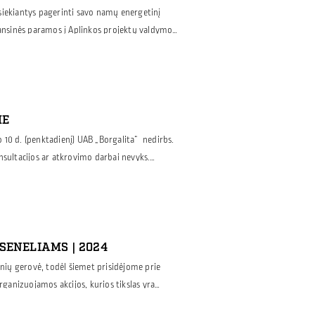
siekiantys pagerinti savo namų energetinį
nansinės paramos į Aplinkos projektų valdymo
s programos tam skirta net 8 mln. eurų.
am būsto atnaujinimo projektui siekia 14,5 tūkst.
uma priklauso nuo gyvenamojo namo naudingo
ME
10 d. (penktadienį) UAB „Borgalita“ nedirbs.
nsultacijos ar atkrovimo darbai nevyks.
šome už sukeltus nepatogumus.
SENELIAMS | 2024
ių gerovė, todėl šiemet prisidėjome prie
organizuojamos akcijos, kurios tikslas yra
senelius. Tai daugiau nei parama – tai galimybė