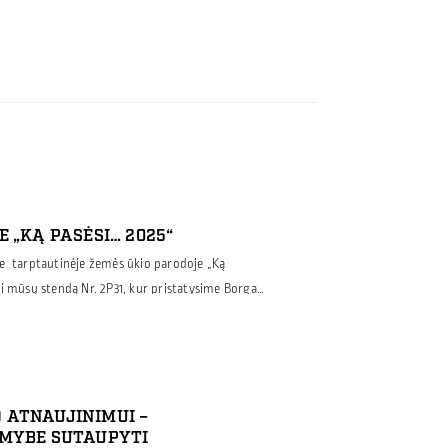
 „KĄ PASĖSI… 2025“
e tarptautinėje žemės ūkio parodoje „Ką
i mūsų stendą Nr. 2P31, kur pristatysime Borga
žemės ūkio pastatams – grūdų ar techikos
aukštidėms, kitai gyvulininkystei vystyti,
pasėsi…“ yra didžiausia žemės ūkio inovacijų
otas – […]
 ATNAUJINIMUI –
IMYBE SUTAUPYTI