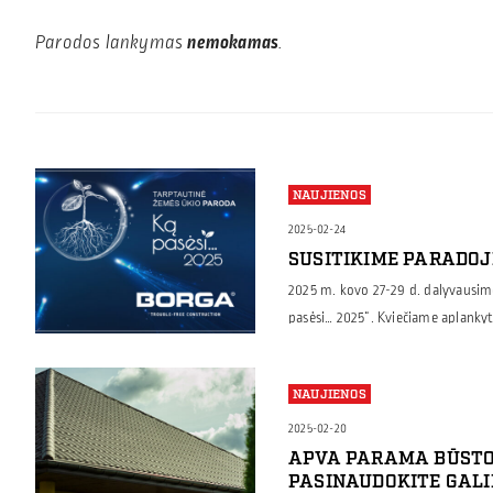
Parodos lankymas
nemokamas
.
NAUJIENOS
2025-02-24
SUSITIKIME PARADOJE
2025 m. kovo 27-29 d. dalyvausim
pasėsi… 2025“. Kviečiame aplankyt
metalo konstrukcijų sprendimus 
sandėliams, fermoms, karvidėms, p
NAUJIENOS
žuvivaisai ar miškininkystei. „Ką 
paroda Baltijos šalyse. Parodos pl
2025-02-20
APVA PARAMA BŪSTO
PASINAUDOKITE GAL