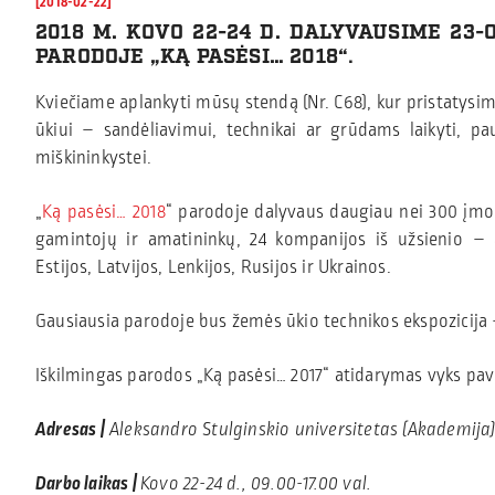
[2018-02-22]
2018 M. KOVO 22-24 D. DALYVAUSIME 23
PARODOJE „KĄ PASĖSI… 2018“
.
Kviečiame aplankyti mūsų stendą (Nr. C68), kur pristatys
ūkiui – sandėliavimui, technikai ar grūdams laikyti, pauk
miškininkystei.
„
Ką pasėsi… 2018
“ parodoje dalyvaus daugiau nei 300 įmon
gamintojų ir amatininkų, 24 kompanijos iš užsienio – at
Estijos, Latvijos, Lenkijos, Rusijos ir Ukrainos.
Gausiausia parodoje bus žemės ūkio technikos ekspozicija – 
Iškilmingas parodos „Ką pasėsi… 2017“ atidarymas vyks pavil
Adresas |
Aleksandro Stulginskio universitetas (Akademija)
Darbo laikas |
Kovo 22-24 d., 09.00-17.00 val.