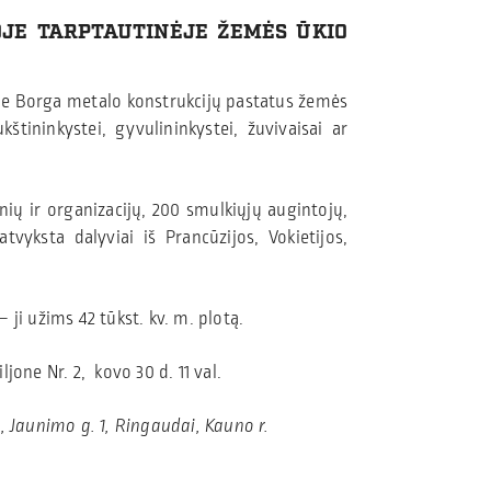
-OJE TARPTAUTINĖJE ŽEMĖS ŪKIO
ime Borga metalo konstrukcijų pastatus žemės
štininkystei, gyvulininkystei, žuvivaisai ar
ių ir organizacijų, 200 smulkiųjų augintojų,
vyksta dalyviai iš Prancūzijos, Vokietijos,
ji užims 42 tūkst. kv. m. plotą.
jone Nr. 2, kovo 30 d. 11 val.
, Jaunimo g. 1, Ringaudai, Kauno r.