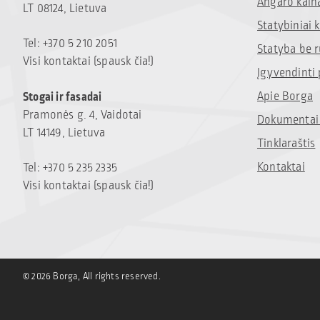
Angaro kain
LT 08124, Lietuva
Statybiniai
Tel: +370 5 210 2051
Statyba be 
Visi kontaktai (spausk čia!)
Įgyvendinti 
Apie Borga
Stogai ir fasadai
Pramonės g. 4, Vaidotai
Dokumentai 
LT 14149, Lietuva
Tinklaraštis
Kontaktai
Tel: +370 5 235 2335
Visi kontaktai (spausk čia!)
© 2026 Borga, All rights reserved.